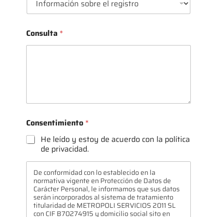
Consulta
*
e
Consentimiento
*
l
e
He leído y estoy de acuerdo con la política
c
de privacidad.
t
r
ó
De conformidad con lo establecido en la
n
normativa vigente en Protección de Datos de
i
Carácter Personal, le informamos que sus datos
serán incorporados al sistema de tratamiento
c
titularidad de METROPOLI SERVICIOS 2011 SL
o
con CIF B70274915 y domicilio social sito en
N